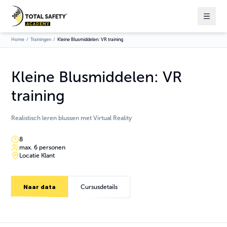
Home
/
Trainingen
/
Kleine Blusmiddelen: VR training
Kleine Blusmiddelen: VR
training
Realistisch leren blussen met Virtual Reality
8
max. 6 personen
Locatie Klant
Naar data
Cursusdetails