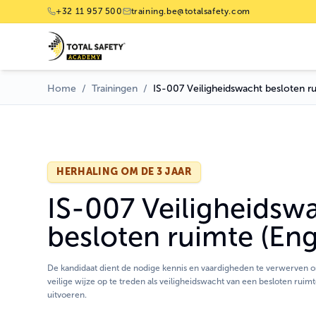
+32 11 957 500
training.be@totalsafety.com
Home
/
Trainingen
/
IS-007 Veiligheidswacht besloten
HERHALING OM DE 3 JAAR
IS-007 Veiligheidsw
besloten ruimte (Eng
De kandidaat dient de nodige kennis en vaardigheden te verwerven o
veilige wijze op te treden als veiligheidswacht van een besloten ruimt
uitvoeren.