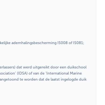
kelijke ademhalingsbescherming IS008 of IS081;
rlassers) dat werd uitgereikt door een duikschool
ssociation’ (IDSA) of van de ‘International Marine
aangetoond te worden dat de laatst ingelogde duik