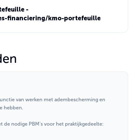
feuille -
es-financiering/kmo-portefeuille
den
 functie van werken met adembescherming en
te hebben.
et de nodige PBM’s voor het praktijkgedeelte: