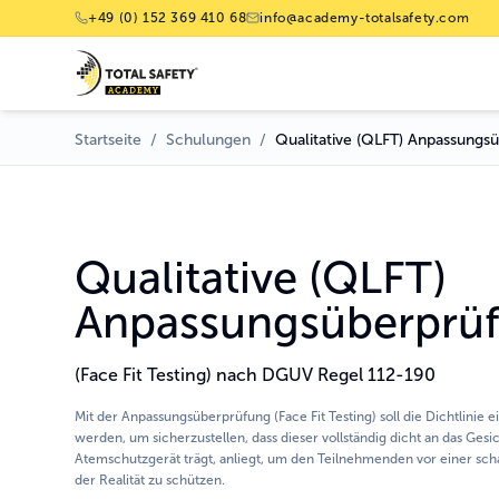
+49 (0) 152 369 410 68
info@academy-totalsafety.com
Startseite
/
Schulungen
/
Qualitative (QLFT) Anpassungs
Qualitative (QLFT)
Anpassungsüberprü
(Face Fit Testing) nach DGUV Regel 112-190
Mit der Anpassungsüberprüfung (Face Fit Testing) soll die Dichtlinie
werden, um sicherzustellen, dass dieser vollständig dicht an das Gesic
Atemschutzgerät trägt, anliegt, um den Teilnehmenden vor einer sch
der Realität zu schützen.